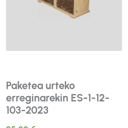
Paketea urteko
erreginarekin ES-1-12-
103-2023