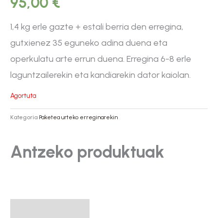
95,00
€
1,4 kg erle gazte + estali berria den erregina,
gutxienez 35 eguneko adina duena eta
operkulatu arte errun duena. Erregina 6-8 erle
laguntzailerekin eta kandiarekin dator kaiolan.
Agortuta
Kategoria
Paketea urteko erreginarekin
Antzeko produktuak