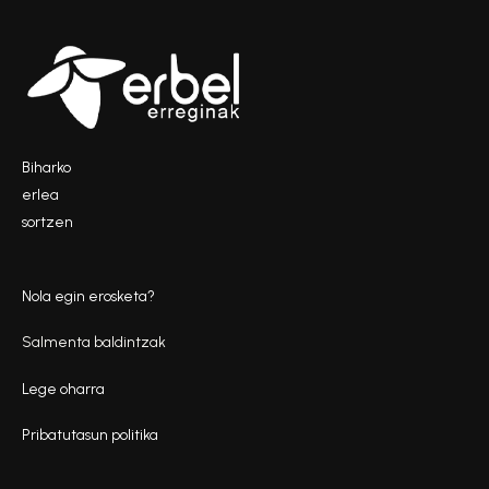
Biharko
erlea
sortzen
Nola egin erosketa?
Salmenta baldintzak
Lege oharra
Pribatutasun politika