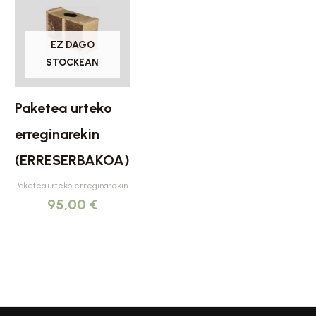
EZ DAGO
STOCKEAN
Paketea urteko
erreginarekin
(ERRESERBAKOA)
Paketea urteko erreginarekin
95,00
€