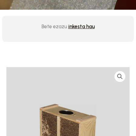
Bete ezazu
inkesta hau